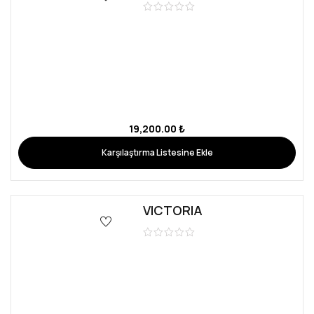
14,400.00
₺
Karşılaştırma Listesine Ekle
1
2
Love Rent Dress
Gelinlik ve abiye sektörüne yepyeni bir soluk getiren Love Rent
Dress, en özel ürünleri siz değerli müşterilerine sunuyor…
MÜŞTERI HIZMETLERI
0541 619 54 56
Kurumsal
Kiralık Abiye
Kiralık Gelinlik
Blog
İletişim
Randevu Al