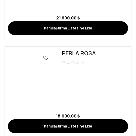
Blog
Kütahya Abiye Kiralama: Love Rent Dress ile Özel Günlerinizde
Şıklığı Yakalayın
Kocaeli Abiye Kiralama: Şıklığı Her Yerde Yaşayın
Konya Abiye Kiralama Hizmeti : Şıklığın Yeni Adresi
İletişim
Çamlıca Mahallesi Çamlık Sokak No:3/A Nilüfer / BURSA
info@loverentdress.com
P.Tesi – C.Tesi : 10:00–19:00
Pazar : 12:00-19:00