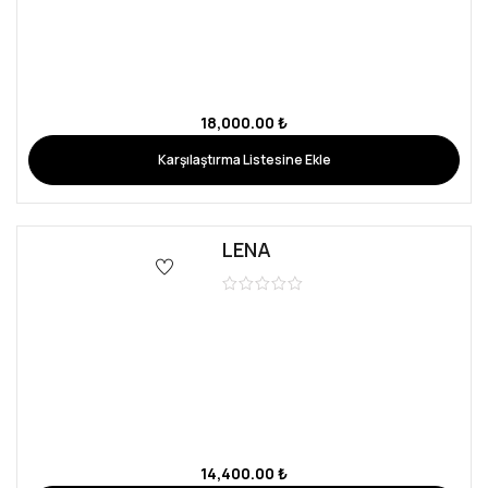
14,400.00
₺
Karşılaştırma Listesine Ekle
RED HEARTH
19,200.00
₺
Karşılaştırma Listesine Ekle
PLANET
19,200.00
₺
Karşılaştırma Listesine Ekle