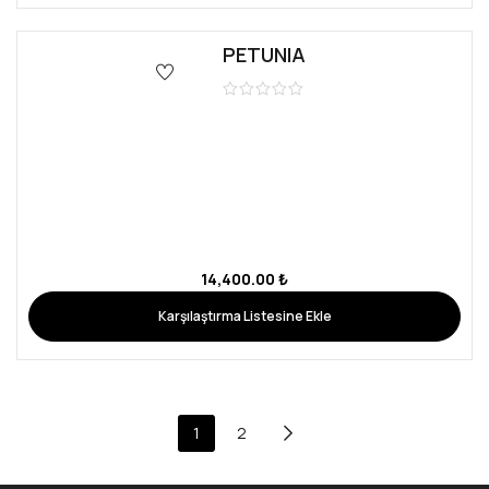
Copyright © 2026 Love Rent Dress – All Rights Reserved.
Bursa
Web Tasarım
By
WEBKOD ®